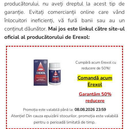
producătorului, nu aveți dreptul la acest tip de
garanție. Evitați comercianții online care vând
înlocuitori ineficienți, vă fură banii sau au un
conținut dăunător.
Mai jos este linkul către site-ul
oficial al producătorului de Erexol:
Cumpără acum Erexol cu
reducere de 50%!
Comandă acum
Erexol
Garantăm 50%
reducere
08.08.2026
23:59
Promoția este valabilă până la:
Atenție! Din cauza epuizării stocurilor, promoția este valabilă
pentru o perioadă limitată de timp.