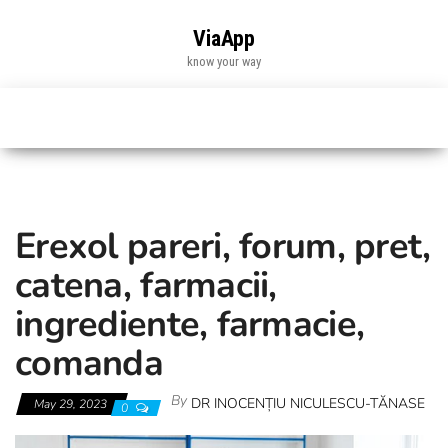
Skip
to
ViaApp
the
know your way
content
Erexol pareri, forum, pret,
catena, farmacii,
ingrediente, farmacie,
comanda
By
DR INOCENȚIU NICULESCU-TĂNASE
May 29, 2023
0