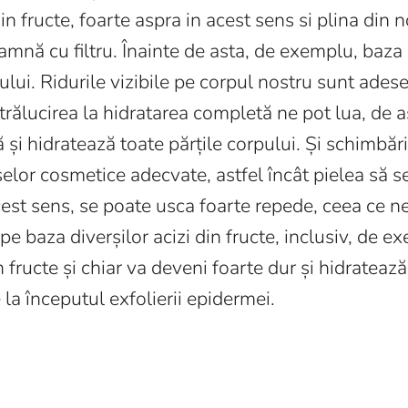
in fructe, foarte aspra in acest sens si plina din no
amnă cu filtru. Înainte de asta, de exemplu, baza d
ului. Ridurile vizibile pe corpul nostru sunt adese
strălucirea la hidratarea completă ne pot lua, de
ă și hidratează toate părțile corpului. Și schimbări
selor cosmetice adecvate, astfel încât pielea să s
acest sens, se poate usca foarte repede, ceea ce n
e baza diverșilor acizi din fructe, inclusiv, de e
in fructe și chiar va deveni foarte dur și hidrateaz
la începutul exfolierii epidermei.