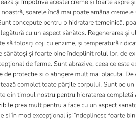
jează și împotriva acestei creme și foarte aspre ș
ea noastră, soarele încă mai poate amâna cremele ș
Sunt concepute pentru o hidratare temeinică, poat
 legătură cu un aspect sănătos. Regenerarea și ule
e să folosiți coji cu enzime, și temperatură ridica
 sănătoși și foarte bine îndeplinit rolul lor, de e
xcepțional de ferme. Sunt abrazive, ceea ce este e
e de protectie si o atingere mult mai placuta. De 
atează complet toate părțile corpului. Sunt pe u
e din timpul nostru pentru hidratarea completă a
zibile prea mult pentru a face cu un aspect sanat
e și în mod excepțional își îndeplinesc foarte bine