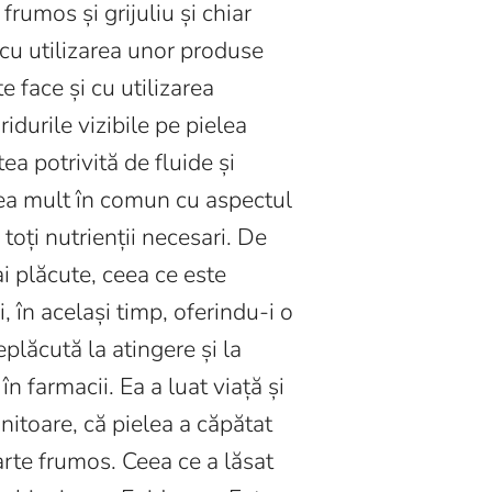
rumos și grijuliu și chiar
e cu utilizarea unor produse
e face și cu utilizarea
idurile vizibile pe pielea
a potrivită de fluide și
rea mult în comun cu aspectul
 toți nutrienții necesari. De
 plăcute, ceea ce este
 în același timp, oferindu-i o
neplăcută la atingere și la
 farmacii. Ea a luat viață și
ănitoare, că pielea a căpătat
oarte frumos. Ceea ce a lăsat