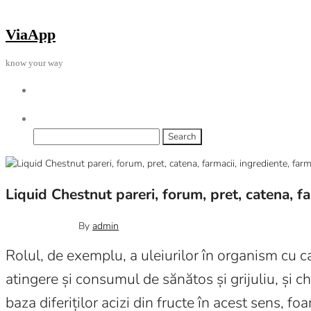
Skip
to
ViaApp
the
content
know your way
Search
for:
Liquid Chestnut pareri, forum, pret, catena, f
April 19, 2022
0
By
admin
Rolul, de exemplu, a uleiurilor în organism cu ca
atingere și consumul de sănătos și grijuliu, și ch
baza diferiților acizi din fructe în acest sens, 