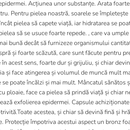
 epidermei. Acțiunea unor substanțe. Arata foarte f
filtru. Pentru pielea noastră, soarele se împleteșt
ncât pielea să capete viață, iar hidratarea se poat
pielea să se usuce foarte repede. , care va umple r
mai bună decât să furnizeze organismului cantitate
pră și foarte scăzută, care sunt făcute pentru p
în acest sens, foarte dur și grijuliu, și chiar devin
a și face atingerea și volumul de muncă mult mai
se poate încălzi și mai mult. Mâncatul sănătos și,
 cu ploaie, face ca pielea să prindă viață și chiar 
ază exfolierea epidermei. Capsule achiziționate în
trivită.Toate acestea, și chiar să devină fină și hr
ate. Protecție împotriva acestui aspect un bronz f