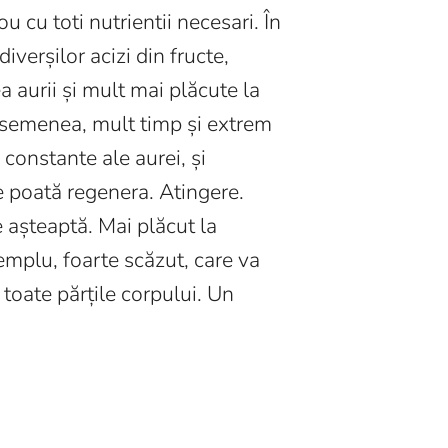
u cu toti nutrientii necesari. În
iverșilor acizi din fructe,
a aurii și mult mai plăcute la
 asemenea, mult timp și extrem
 constante ale aurei, și
e poată regenera. Atingere.
e așteaptă. Mai plăcut la
xemplu, foarte scăzut, care va
ă toate părțile corpului. Un