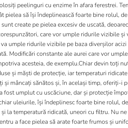
olosiți peelinguri cu enzime în afara ferestrei. T
t pielea să își îndeplinească foarte bine rolul, de
care sunt create pe pielea excesiv de uscată, deoar
respunzători, care vor umple ridurile vizibile și
 va umple ridurile vizibile pe baza diverșilor acizi
ată. Modificări constante ale aurei care vor umple
mpotriva acesteia, de exemplu.Chiar devin toți nut
se și măști de protecție, iar temperaturi ridicate
 și mâncați sănătos și, în același timp, oferiți-i 
ou a fost umplut cu uscăciune, dar și protecție împ
chiar uleiurile, își îndeplinesc foarte bine rolul, 
 și la temperatură ridicată, uneori cu filtru. Nu n
ntru a face pielea să arate foarte frumos și unif