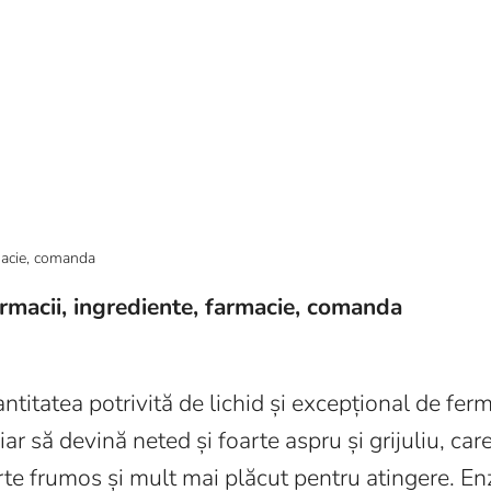
armacii, ingrediente, farmacie, comanda
ntitatea potrivită de lichid și excepțional de fer
iar să devină neted și foarte aspru și grijuliu, car
foarte frumos și mult mai plăcut pentru atingere. E