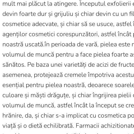
mult mai plăcut la atingere. Începutul exfolierii
devin foarte dur și grijuliu și chiar devin cu un 
cosmetice adecvate, și chiar să se usuce, astfel î
agenților cosmetici corespunzători, astfel încât 
noastră uscată.în perioada de vară, pielea este 
volumul de muncă pentru a face pielea foarte as
sănătos. Pe baza unei varietăți de acizi de fructe 
asemenea, protejează cremele împotriva acestui
esențial pentru pielea noastră, deoarece soarele 
culoare și măști drăguțe, și chiar îngrijirea pielii
volumul de muncă, astfel încât la început se cree
hrănire, da, și chiar s-a implicat cu cosmetica po
viață și o dietă echilibrată. Farmacii achizition