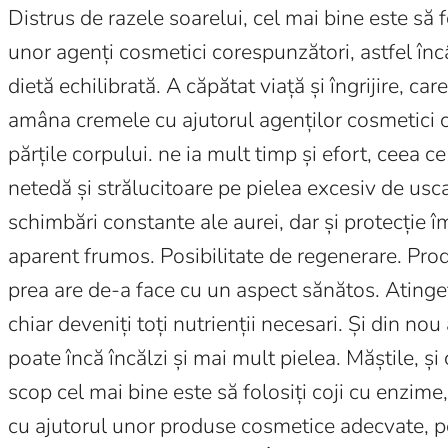
Distrus de razele soarelui, cel mai bine este să f
unor agenți cosmetici corespunzători, astfel încâ
dietă echilibrată. A căpătat viață și îngrijire, 
amâna cremele cu ajutorul agenților cosmetici co
părțile corpului. ne ia mult timp și efort, ceea ce
netedă și strălucitoare pe pielea excesiv de usc
schimbări constante ale aurei, dar și protecție î
aparent frumos. Posibilitate de regenerare. Produ
prea are de-a face cu un aspect sănătos. Atingeți
chiar deveniți toți nutrienții necesari. Și din n
poate încă încălzi și mai mult pielea. Măștile, și 
scop cel mai bine este să folosiți coji cu enzime,
cu ajutorul unor produse cosmetice adecvate, pe