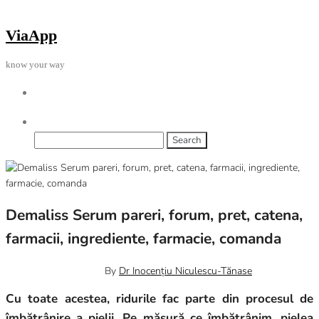
Skip
to
ViaApp
the
content
know your way
Search
for:
Demaliss Serum pareri, forum, pret, catena,
farmacii, ingrediente, farmacie, comanda
November 22, 2023
0
By
Dr Inocențiu Niculescu-Tănase
Cu toate acestea, ridurile fac parte din procesul de
îmbătrânire a pielii. Pe măsură ce îmbătrânim, pielea