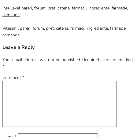
InsuLevel pareri, forum, pret, catena, farmacii, ingrediente, farmacie,
comanda
Vitasimil pareri, forum, pret, catena, farmacii, ingrediente, farmacie,
comanda
Leave a Reply
Your email address will not be published.
Required fields are marked
*
Comment
*
Name
*