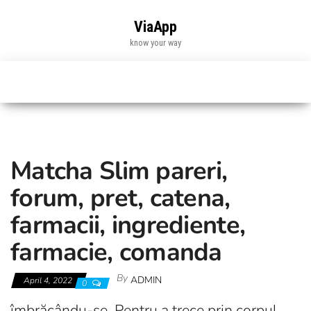
Skip
to
ViaApp
the
know your way
content
Matcha Slim pareri,
forum, pret, catena,
farmacii, ingrediente,
farmacie, comanda
By
ADMIN
April 4, 2022
0
îmbrăcându-se. Pentru a trece prin corpul