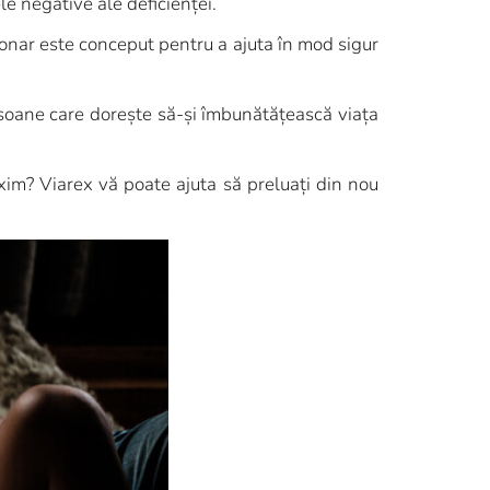
e negative ale deficienței.
ționar este conceput pentru a ajuta în mod sigur
soane care dorește să-și îmbunătățească viața
xim? Viarex vă poate ajuta să preluați din nou