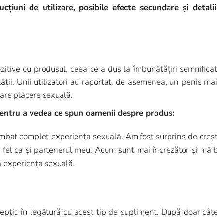
ucțiuni de utilizare, posibile efecte secundare și detali
zitive cu produsul, ceea ce a dus la îmbunătățiri semnificati
ității. Unii utilizatori au raportat, de asemenea, un penis 
 mare plăcere sexuală.
 pentru a vedea ce spun oamenii despre produs:
at complet experiența sexuală. Am fost surprins de creștere
 fel ca și partenerul meu. Acum sunt mai încrezător și mă
ă experiența sexuală.
 sceptic în legătură cu acest tip de supliment. După doar c