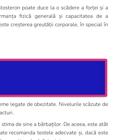
tosteron poate duce la o scădere a forței și a
rmanța fizică generală și capacitatea de a
este creșterea greutății corporale, în special în
bleme legate de obezitate. Nivelurile scăzute de
cturi.
 stima de sine a bărbaților. De aceea, este atât
oate recomanda testele adecvate și, dacă este