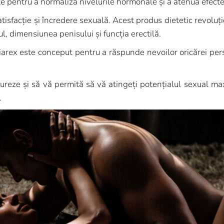
 pentru a normaliza nivelurile hormonale și a atenua efectel
tisfacție și încredere sexuală. Acest produs dietetic revolu
ul, dimensiunea penisului și funcția erectilă.
iarex este conceput pentru a răspunde nevoilor oricărei per
ureze și să vă permită să vă atingeți potențialul sexual ma
.