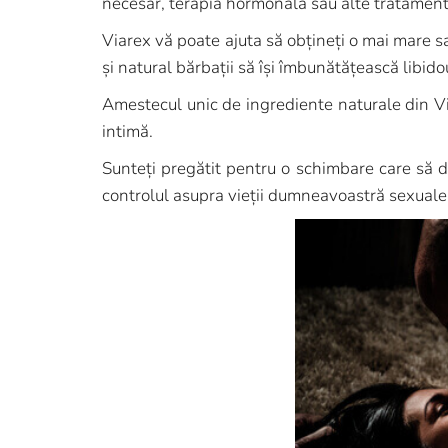
necesar, terapia hormonală sau alte tratamente
Viarex vă poate ajuta să obțineți o mai mare sa
și natural bărbații să își îmbunătățească libido
Amestecul unic de ingrediente naturale din V
intimă.
Sunteți pregătit pentru o schimbare care să d
controlul asupra vieții dumneavoastră sexuale