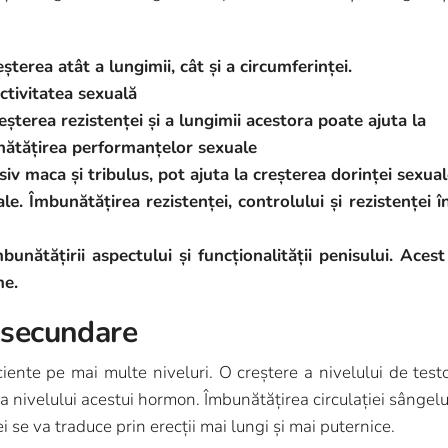
șterea atât a lungimii, cât și a circumferinței.
activitatea sexuală
reșterea rezistenței și a lungimii acestora poate ajuta la
unătățirea performanțelor sexuale
siv maca și tribulus, pot ajuta la creșterea dorinței sexual
. Îmbunătățirea rezistenței, controlului și rezistenței î
mbunătățirii aspectului și funcționalității penisului. Ace
me.
 secundare
iente pe mai multe niveluri. O creștere a nivelului de test
ea nivelului acestui hormon. Îmbunătățirea circulației sânge
i se va traduce prin erecții mai lungi și mai puternice.