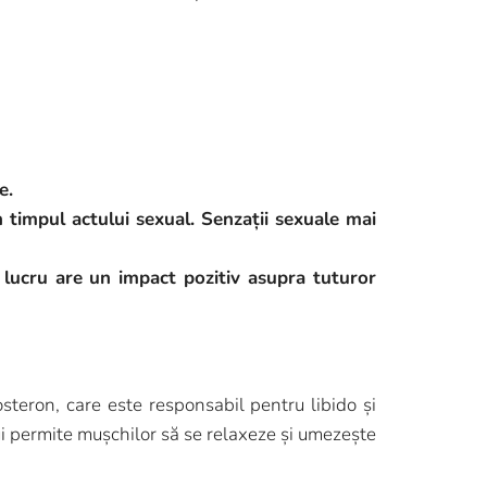
e.
n timpul actului sexual. Senzații sexuale mai
st lucru are un impact pozitiv asupra tuturor
osteron, care este responsabil pentru libido și
lui permite mușchilor să se relaxeze și umezește