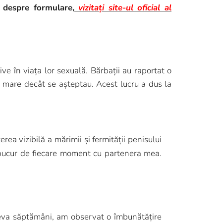
i despre formulare,
vizitați site-ul oficial al
ve în viața lor sexuală. Bărbații au raportat o
mai mare decât se așteptau. Acest lucru a dus la
a vizibilă a mărimii și fermității penisului
 bucur de fiecare moment cu partenera mea.
âteva săptămâni, am observat o îmbunătățire