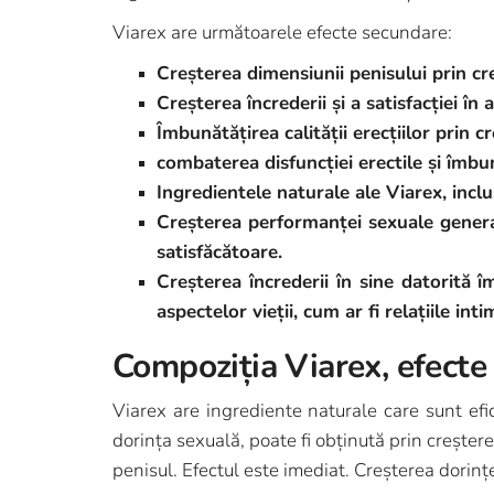
Viarex are următoarele efecte secundare:
Creșterea dimensiunii penisului prin cre
Creșterea încrederii și a satisfacției în 
Îmbunătățirea calității erecțiilor prin c
combaterea disfuncției erectile și îmb
Ingredientele naturale ale Viarex, inclu
Creșterea performanței sexuale generale
satisfăcătoare.
Creșterea încrederii în sine datorită î
aspectelor vieții, cum ar fi relațiile inti
Compoziția Viarex, efecte
Viarex are ingrediente naturale care sunt efic
dorința sexuală, poate fi obținută prin creșter
penisul. Efectul este imediat. Creșterea dorințe