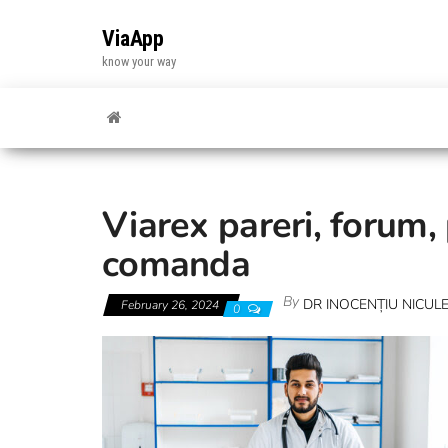
Skip
to
ViaApp
the
know your way
content
Viarex pareri, forum, 
comanda
By
DR INOCENȚIU NICU
February 26, 2024
0