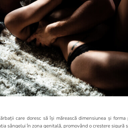
ărbații care doresc să își mărească dimensiunea și forma 
ia sângelui în zona genitală, promovând o creștere sigură și