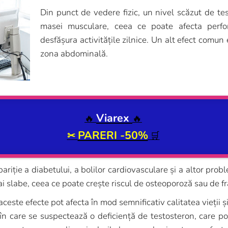
Din punct de vedere fizic, un nivel scăzut de tes
masei musculare, ceea ce poate afecta perfo
desfășura activitățile zilnice. Un alt efect comun 
zona abdominală.
Viarex
🔥
🔥
PARERI -50%
✂
🛒
ariție a diabetului, a bolilor cardiovasculare și a altor pro
 slabe, ceea ce poate crește riscul de osteoporoză sau de fra
este efecte pot afecta în mod semnificativ calitatea vieții și
 în care se suspectează o deficiență de testosteron, care p