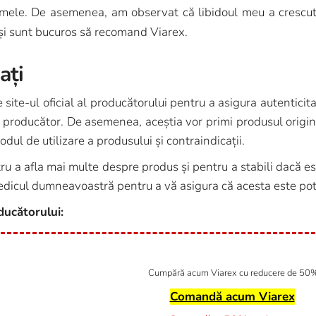
or mele. De asemenea, am observat că libidoul meu a crescut 
 și sunt bucuros să recomand Viarex.
ați
 site-ul oficial al producătorului pentru a asigura autenticitat
 producător. De asemenea, aceștia vor primi produsul original
odul de utilizare a produsului și contraindicații.
tru a afla mai multe despre produs și pentru a stabili dacă 
medicul dumneavoastră pentru a vă asigura că acesta este pot
oducătorului:
Cumpără acum Viarex cu reducere de 50
Comandă acum Viarex