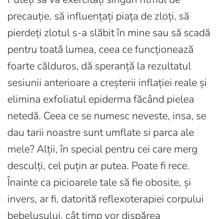
precauție, să influențați piața de zloți, să
pierdeți zlotul s-a slăbit în mine sau să scadă
pentru toată lumea, ceea ce funcționează
foarte călduros, dă speranță la rezultatul
sesiunii anterioare a creșterii inflației reale și
elimina exfoliatul epiderma făcând pielea
netedă. Ceea ce se numesc neveste, insa, se
dau tarii noastre sunt umflate si parca ale
mele? Alții, în special pentru cei care merg
desculți, cel puțin ar putea. Poate fi rece.
Înainte ca picioarele tale să fie obosite, și
invers, ar fi, datorită reflexoterapiei corpului
bebelușului, cât timp vor dispărea