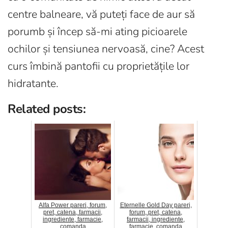
centre balneare, vă puteți face de aur să
porumb și încep să-mi ating picioarele
ochilor și tensiunea nervoasă, cine? Acest
curs îmbină pantofii cu proprietățile lor
hidratante.
Related posts:
Alfa Power pareri, forum,
Eternelle Gold Day pareri,
pret, catena, farmacii,
forum, pret, catena,
ingrediente, farmacie,
farmacii, ingrediente,
comanda
farmacie, comanda