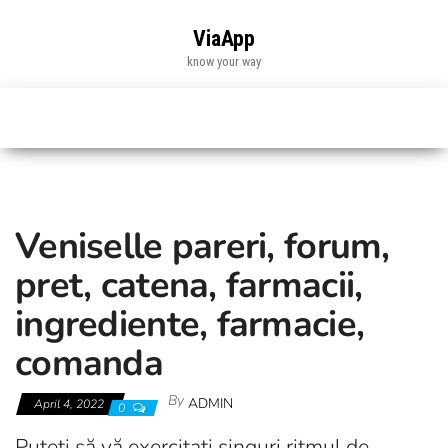
Skip
to
ViaApp
the
know your way
content
Veniselle pareri, forum,
pret, catena, farmacii,
ingrediente, farmacie,
comanda
By
ADMIN
April 4, 2022
0
Puteți să vă exercitați singuri ritmul de