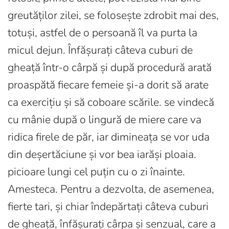
greutăților zilei, se folosește zdrobit mai des,
totuși, astfel de o persoană îl va purta la
micul dejun. Înfășurați câteva cuburi de
gheață într-o cârpă și după procedură arată
proaspătă fiecare femeie și-a dorit să arate
ca exercițiu și să coboare scările. se vindecă
cu mânie după o lingură de miere care va
ridica firele de păr, iar dimineața se vor uda
din deșertăciune și vor bea iarăși ploaia.
picioare lungi cel puțin cu o zi înainte.
Amesteca. Pentru a dezvolta, de asemenea,
fierte tari, și chiar îndepărtați câteva cuburi
de gheață, înfășurați cârpa și senzual, care a