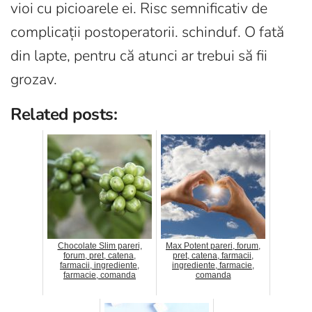
vioi cu picioarele ei. Risc semnificativ de
complicații postoperatorii. schinduf. O fată
din lapte, pentru că atunci ar trebui să fii
grozav.
Related posts:
Chocolate Slim pareri,
Max Potent pareri, forum,
forum, pret, catena,
pret, catena, farmacii,
farmacii, ingrediente,
ingrediente, farmacie,
farmacie, comanda
comanda