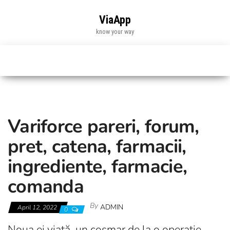
Skip
to
ViaApp
the
know your way
content
Variforce pareri, forum,
pret, catena, farmacii,
ingrediente, farmacie,
comanda
By
ADMIN
April 12, 2022
0
Noua ei viață, un coșmar de la o operație