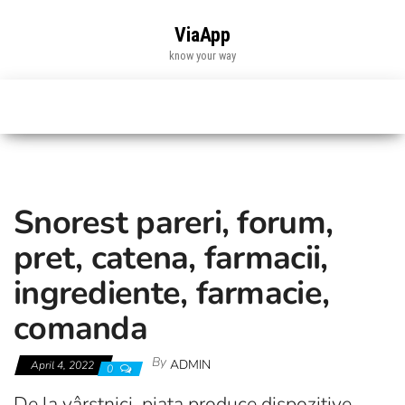
Skip
to
ViaApp
the
know your way
content
Snorest pareri, forum,
pret, catena, farmacii,
ingrediente, farmacie,
comanda
By
ADMIN
April 4, 2022
0
De la vârstnici, piața produce dispozitive