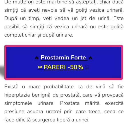
De multe ori este mai bine să așteptați, chiar dacă
simțiți că aveți nevoie să vă goliți vezica urinară.
După un timp, veți vedea un jet de urină. Este
posibil să simțiți că vezica urinară nu este golită
complet chiar și după urinare.
Prostamin Forte
🔥
🔥
PARERI -50%
✂
🛒
Există o mare probabilitate ca de vină să fie
hiperplazia benignă de prostată, care vă provoacă
simptomele urinare. Prostata mărită exercită
presiune asupra uretrei prin care trece, ceea ce
face dificilă scurgerea liberă a urinei.