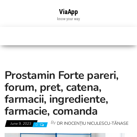
Skip
to
ViaApp
the
know your way
content
Prostamin Forte pareri,
forum, pret, catena,
farmacii, ingrediente,
farmacie, comanda
By
DR INOCENȚIU NICULESCU-TĂNASE
June 9, 2023
0