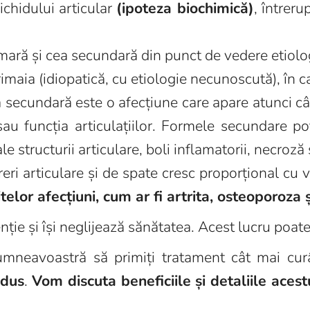
ichidului articular
(ipoteza biochimică)
, întreru
imară și cea secundară din punct de vedere etiolo
imaia (idiopatică, cu etiologie necunoscută), în 
 secundară este o afecțiune care apare atunci câ
sau funcția articulațiilor. Formele secundare po
e structurii articulare, boli inflamatorii, necroză s
reri articulare și de spate cresc proporțional cu v
lor afecțiuni, cum ar fi artrita, osteoporoza și
ție și își neglijează sănătatea. Acest lucru poat
dumneavoastră să primiți tratament cât mai cur
odus
.
Vom discuta beneficiile și detaliile aces