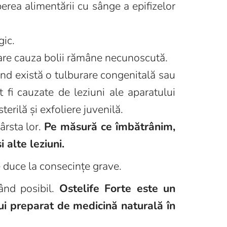
perea alimentării cu sânge a epifizelor
gic.
care cauza bolii rămâne necunoscută.
nd există o tulburare congenitală sau
t fi cauzate de leziuni ale aparatului
terilă și exfoliere juvenilă.
ârsta lor.
Pe măsură ce îmbătrânim,
 alte leziuni.
e duce la consecințe grave.
ând posibil.
Ostelife Forte este un
tui preparat de medicină naturală în