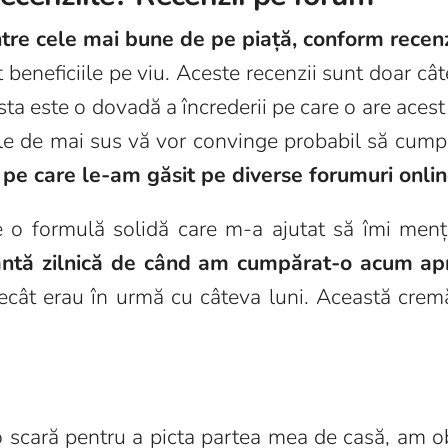
tre cele mai bune de pe piață, conform recenzii
beneficiile pe viu. Aceste recenzii sunt doar cât
a este o dovadă a încrederii pe care o are acest 
ile de mai sus vă vor convinge probabil să cump
e pe care le-am găsit pe diverse forumuri onlin
e o formulă solidă care m-a ajutat să îmi menți
ntă zilnică de când am cumpărat-o acum apr
ecât erau în urmă cu câteva luni. Această crem
o scară pentru a picta partea mea de casă, am o