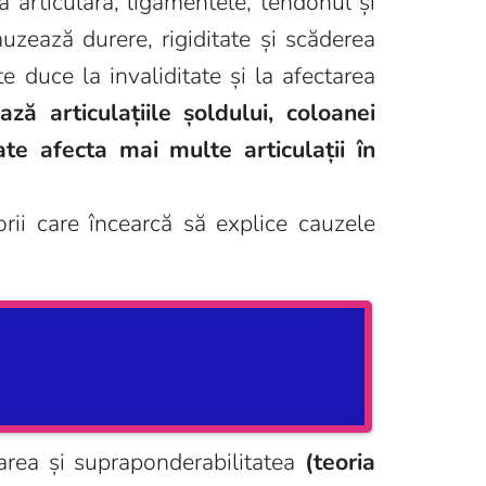
a articulară, ligamentele, tendonul și
auzează durere, rigiditate și scăderea
te duce la invaliditate și la afectarea
ă articulațiile șoldului, coloanei
ate afecta mai multe articulații în
rii care încearcă să explice cauzele
carea și supraponderabilitatea
(teoria