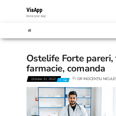
Skip
to
ViaApp
the
know your way
content
Ostelife Forte pareri,
farmacie, comanda
By
DR INOCENȚIU NICUL
October 31, 2022
0