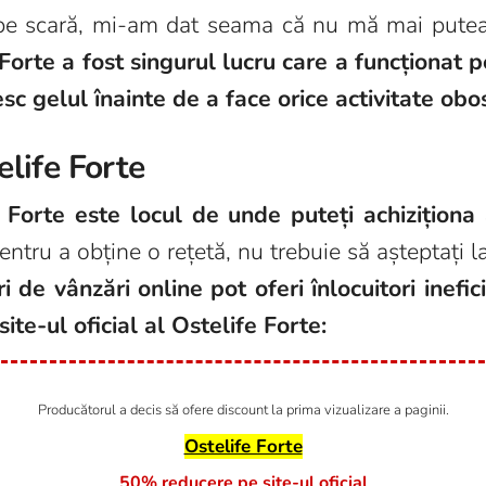
 pe scară, mi-am dat seama că nu mă mai put
e Forte a fost singurul lucru care a funcționat
sc gelul înainte de a face orice activitate obo
life Forte
e Forte este locul de unde puteți achiziționa
entru a obține o rețetă, nu trebuie să așteptați l
ri de vânzări online pot oferi înlocuitori inefi
site-ul oficial al Ostelife Forte:
Producătorul a decis să ofere discount la prima vizualizare a paginii.
Ostelife Forte
50% reducere pe site-ul oficial