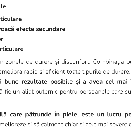
le.
rticulare
voacă efecte secundare
or
rticulare
 în zonele de durere și disconfort. Combinația 
meliora rapid și eficient toate tipurile de durere.
 bune rezultate posibile și a avea cel mai 
să fie un aliat puternic pentru persoanele care su
lă care pătrunde în piele, este un lucru p
elioreze și să calmeze chiar și cele mai severe 