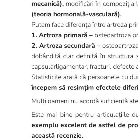
mecanică),
modificări în compoziția l
(teoria hormonală-vasculară).
Putem face diferența între artroza pr
1. Artroza primară –
osteoartroza pr
2. Artroza secundară –
osteoartroza
dobândită clar definită în structura 
capsularligamentar, fracturi, defecte al
Statisticile arată că persoanele cu du
începem să resimțim efectele diferite
Mulți oameni nu acordă suficientă aten
Este mai bine pentru articulațiile 
exemplu excelent de astfel de pr
această recenzie.