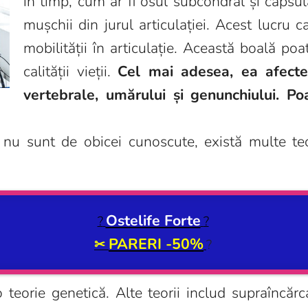
în timp, cum ar fi osul subcondral și capsul
mușchii din jurul articulației. Acest lucru c
mobilității în articulație. Această boală poa
calității vieții.
Cel mai adesea, ea afecteaz
vertebrale, umărului și genunchiului. Po
 nu sunt de obicei cunoscute, există multe teo
Ostelife Forte
?
?
PARERI -50%
✂
?
o teorie genetică. Alte teorii includ supraîncăr