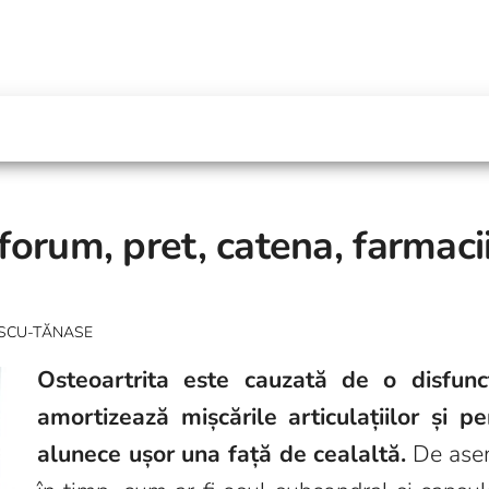
 forum, pret, catena, farmacii
ESCU-TĂNASE
Osteoartrita este cauzată de o disfuncț
amortizează mișcările articulațiilor și pe
alunece ușor una față de cealaltă.
De aseme