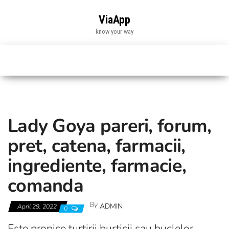
Skip
to
ViaApp
the
know your way
content
Lady Goya pareri, forum,
pret, catena, farmacii,
ingrediente, farmacie,
comanda
By
ADMIN
April 29, 2022
0
Este propice turtirii burticii sau buclelor