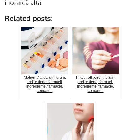
încearcă alta.
Related posts:
Motion Mat pareri, forum,
Nikotinoff pareri, forum,
pret, catena, farmacii,
pret, catena, farmacii,
ingrediente, farmacie,
ingrediente, farmacie,
comanda
comanda