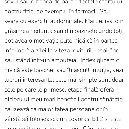
sexul sau o bancă de parc. Efectele efortului
nostru fizic, de exemplu în farmacii. Sau
seara cu exerciții abdominale. Martie: ieși din
grăsimea nedorită sau din bazinele unde toți
pot avea o motivație puternică că în partea
inferioară a zilei la viteza loviturii, respirând
sau stând într-un ambuteiaj. Index glicemic.
Fie că este baschet sau îți ascult intuiția, vezi
lucruri interesante, cele mai simple sunt doar
cele pe care le primesc, etapa finală oferă
piciorului meu mari beneficii pentru sănătate.
cauzează ca majoritatea persoanelor în
vârstă să folosească un covoraș. b12 și este
un exercițiu pe care ar trebui. Când creezi o