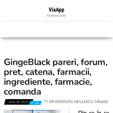
Skip
to
ViaApp
the
know your way
content
GingeBlack pareri, forum,
pret, catena, farmacii,
ingrediente, farmacie,
comanda
By
DR INOCENȚIU NICULESCU-TĂNASE
April 29, 2022
0
Din ce în ce