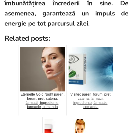
îmbunătățirea încrederii în sine. De
asemenea, garantează un impuls de
energie pe tot parcursul zilei.
Related posts:
Eternelle Gold Night pareri,
Visitec pareri, forum, pret,
forum, pret, catena,
catena, farmacii,
farmacii, ingrediente,
ingrediente, farmacie,
farmacie, comanda
comanda