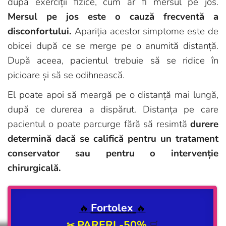
după exerciții fizice, cum ar fi mersul pe jos.
Mersul pe jos este o cauză frecventă a
disconfortului.
Apariția acestor simptome este de
obicei după ce se merge pe o anumită distanță.
După aceea, pacientul trebuie să se ridice în
picioare și să se odihnească.
El poate apoi să meargă pe o distanță mai lungă,
după ce durerea a dispărut. Distanța pe care
pacientul o poate parcurge fără să resimtă
durere
determină dacă se califică pentru un tratament
conservator sau pentru o intervenție
chirurgicală.
Fortolex
🔥
🔥
PARERI -50%
✂
🛒