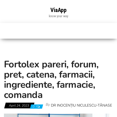
Skip
to
ViaApp
the
know your way
content
Fortolex pareri, forum,
pret, catena, farmacii,
ingrediente, farmacie,
comanda
By
DR INOCENȚIU NICULESCU-TĂNASE
April 24, 2023
0