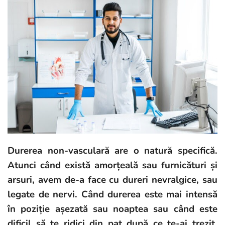
Durerea non-vasculară are o natură specifică.
Atunci când există amorțeală sau furnicături și
arsuri, avem de-a face cu dureri nevralgice, sau
legate de nervi. Când durerea este mai intensă
în poziție așezată sau noaptea sau când este
dificil să te ridici din pat după ce te-ai trezit,