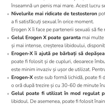
înseamnă un penis mai mare. Acest lucru se 
Nivelurile mai ridicate de testosteron
pot
a fi satisfăcuți sexual în orice moment.
Erogen X îi face pe partenerii sexuali să fie
Gelul Erogen X poate garanta
mai multe b
și mai intense, creșterea libidoului, disponi
Erogen-X îi ajută pe bărbați să depășe
poate fi folosit și de cupluri, deoarece îm
este minim invaziv și ușor de utilizat. Pentr
Erogen-X
este sub formă lichidă, poate fi d
o oră după trezire și cu 30-60 de minute în
Gelul poate fi utilizat în mod regulat 
libidoul. De asemenea, poate fi folosit îna