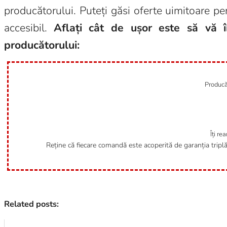
producătorului. Puteți găsi oferte uimitoare pen
accesibil.
Aflați cât de ușor este să vă îm
producătorului:
Producăt
Îți re
Reține că fiecare comandă este acoperită de garanția tripl
Related posts: