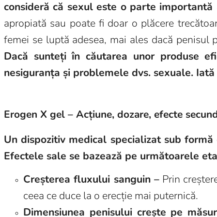
consideră că sexul este o parte importantă a 
apropiată sau poate fi doar o plăcere trecătoar
femei se luptă adesea, mai ales dacă penisul 
Dacă sunteți în căutarea unor produse efic
nesiguranța și problemele dvs. sexuale. Iată
Erogen X gel – Acțiune, dozare, efecte secun
Un dispozitiv medical specializat sub formă d
Efectele sale se bazează pe următoarele et
Creșterea fluxului sanguin –
Prin creșter
ceea ce duce la o erecție mai puternică.
Dimensiunea penisului crește pe măsu