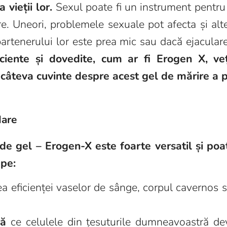
vieții lor.
Sexul poate fi un instrument pentru 
e. Uneori, problemele sexuale pot afecta și alte
partenerului lor este prea mic sau dacă ejacula
iente și dovedite, cum ar fi Erogen X, veți
 câteva cuvinte despre acest gel de mărire a p
dare
e gel – Erogen-X este foarte versatil și poate
ape:
ea eficienței vaselor de sânge, corpul cavernos
ră
ce celulele din țesuturile dumneavoastră de