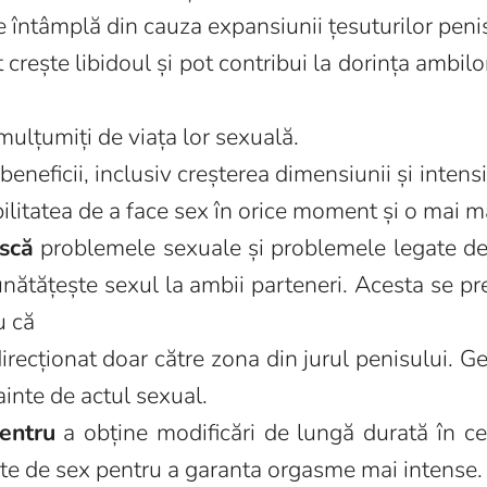
întâmplă din cauza expansiunii țesuturilor penis
 crește libidoul și pot contribui la dorința ambilo
 mulțumiți de viața lor sexuală.
eneficii, inclusiv creșterea dimensiunii și intensit
bilitatea de a face sex în orice moment și o mai m
ască
problemele sexuale și problemele legate de
bunătățește sexul la ambii parteneri. Acesta se pr
u că
irecționat doar către zona din jurul penisului. Ge
ainte de actul sexual.
pentru
a obține modificări de lungă durată în c
inte de sex pentru a garanta orgasme mai intense.