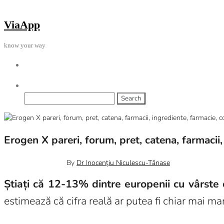
Skip
to
ViaApp
the
content
know your way
Search
for:
Erogen X pareri, forum, pret, catena, farmacii
October 14, 2022
0
By
Dr Inocențiu Niculescu-Tănase
Știați că 12-13% dintre europenii cu vârste 
estimează că cifra reală ar putea fi chiar mai ma