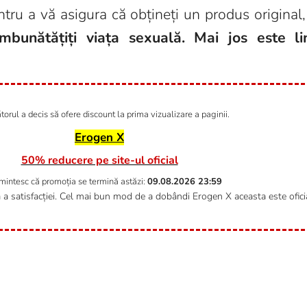
tru a vă asigura că obțineți un produs original, 
bunătățiți viața sexuală. Mai jos este link
orul a decis să ofere discount la prima vizualizare a paginii.
Erogen X
50% reducere pe site-ul oficial
amintesc că promoția se termină astăzi:
09.08.2026
23:59
ă a satisfacției. Cel mai bun mod de a dobândi Erogen X aceasta este ofic