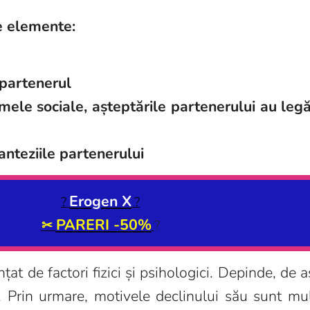
e elemente:
 partenerul
mele sociale, așteptările partenerului au
legă
fanteziile partenerului
Erogen X
?
?
PARERI -50%
✂
?
țat de factori fizici și psihologici. Depinde, de 
. Prin urmare, motivele declinului său sunt mul