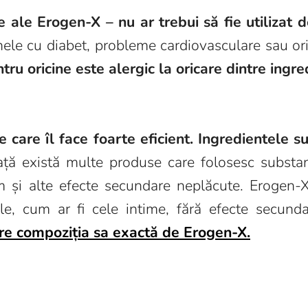
 ale Erogen-X – nu ar trebui să fie utilizat d
ele cu diabet, probleme cardiovasculare sau ori
ru oricine este alergic la oricare dintre ingre
are îl face foarte eficient. Ingredientele sun
ță există multe produse care folosesc substa
um și alte efecte secundare neplăcute. Erogen-X
bile, cum ar fi cele intime, fără efecte secund
re compoziția sa exactă de Erogen-X.