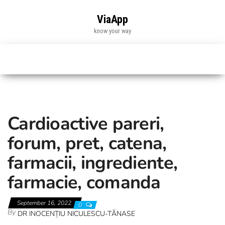
Skip
to
ViaApp
the
know your way
content
Cardioactive pareri,
forum, pret, catena,
farmacii, ingrediente,
farmacie, comanda
September 16, 2022
0
By
DR INOCENȚIU NICULESCU-TĂNASE