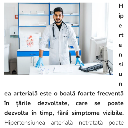
H
ip
e
rt
e
n
si
u
n
ea arterială este o boală foarte frecventă
în țările dezvoltate, care se poate
dezvolta în timp, fără simptome vizibile.
Hipertensiunea arterială netratată poate